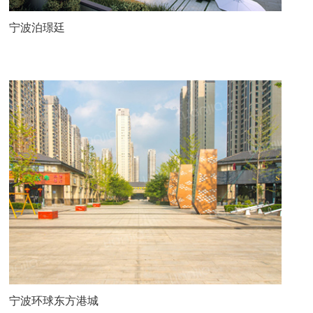
宁波泊璟廷
宁波环球东方港城