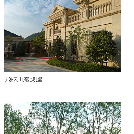
宁波云山麓池别墅